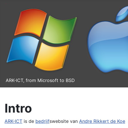
ARK-ICT, from Microsoft to BSD
Intro
ARK-ICT
is de
bedrijf
swebsite van
Andre Rikkert de Koe